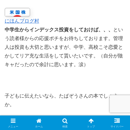
にほんブログ村
中学生からインデックス投資をしておけば、、、
とい
う読者様からの応援ポチをお待ちしております。管理
人は投資も大切と思いますが、中学、高校こそ恋愛と
かしてリア充な生活をして貰いたいです。（自分が陰
キャだったので余計に思います。涙）
子どもに伝えたいなら、たぱぞうさんの本でしょう
か。
僕が子どもに教えている１
メニュー
ホーム
検索
トップ
サイドバー