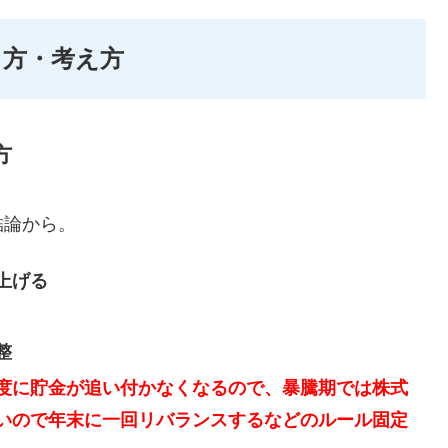
り方・考え方
方
結論から。
上げる
整
度に貯金が追い付かなくなるので、暴騰期では株式
いので年末に一回リバランスするなどのルール固定