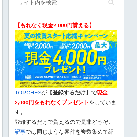
【もれなく現金2,000円貰える】
TORCHES
が
【登録するだけ】で
現金
2,000
円をもれなくプレゼント
をしていま
す。
登録するだけで貰えるので是非どうぞ。
記事
では同じような案件を複数集めて紹