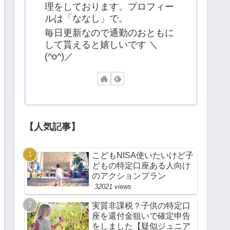
理をしております。プロフィー
ルは「ななし」で。
毎日更新なので通勤のおともに
して貰えると嬉しいです ＼
(^o^)／
【人気記事】
こどもNISA使いたいけど子
どもの特定口座ある人向け
のアクションプラン
32021 views
実質非課税？子供の特定口
座を還付金狙いで確定申告
をしました【疑似ジュニア