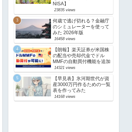
NISA】
23835 views
何歳で逃げ切れる？金融庁
のシミュレーターを使って
みた 2026年版
16458 views
【朗報】楽天証券が米国株
の配当や売却代金でドル
MMFの自動買付機能を追加
14321 views
【早見表】氷河期世代が資
産3000万円作るための一覧
表を作ってみた
14168 views