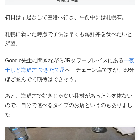
札幌は快晴！
初日は早起きして空港へ行き、午前中には札幌着。
札幌に着いた時点で子供は早くも海鮮丼を食べたいと
所望。
Google先生に聞きながらJRタワープレイスにある
一夜
干しと海鮮丼 できたて屋
へ。チェーン店ですが、30分
ほど並んでて期待はできそう。
あと、海鮮丼で好きじゃない具材があったら勿体ない
ので、自分で選べるタイプのお店というのもありまし
た。