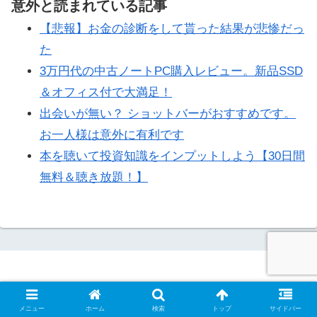
意外と読まれている記事
【悲報】お金の診断をして貰った結果が悲惨だっ
た
3万円代の中古ノートPC購入レビュー。新品SSD
＆オフィス付で大満足！
出会いが無い？ ショットバーがおすすめです。
お一人様は意外に有利です
本を聴いて投資知識をインプットしよう【30日間
無料＆聴き放題！】
自己紹介
お問い合わせ
プライバシーポリシー
サイトマップ
メニュー
ホーム
検索
トップ
サイドバー