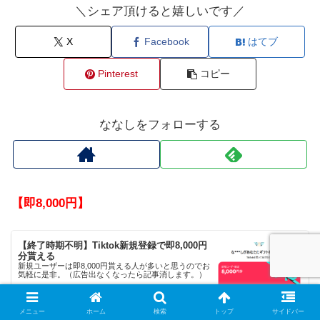
＼シェア頂けると嬉しいです／
X
Facebook
はてブ
Pinterest
コピー
ななしをフォローする
【即8,000円】
【終了時期不明】Tiktok新規登録で即8,000円
分貰える
新規ユーザーは即8,000円貰える人が多いと思うのでお
気軽に是非。（広告出なくなったら記事消します。）
2026.06.30
hyougaki.xyz
メニュー
ホーム
検索
トップ
サイドバー