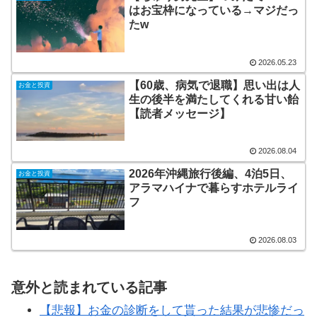
はお宝枠になっている→マジだっ
たw
2026.05.23
【60歳、病気で退職】思い出は人
お金と投資
生の後半を満たしてくれる甘い飴
【読者メッセージ】
2026.08.04
2026年沖縄旅行後編、4泊5日、
お金と投資
アラマハイナで暮らすホテルライ
フ
2026.08.03
意外と読まれている記事
【悲報】お金の診断をして貰った結果が悲惨だっ