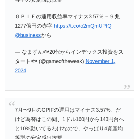
ＧＰＩＦの運用収益率マイナス3.57％－９兆
1277億円の赤字
https://t.co/o2mQmUPtQl
@business
から
— なまずん🐟20代からインデックス投資をス
タート🐟 (@gameoftheweak)
November 1,
2024
7月〜9月のGPIFの運用はマイナス3.57%。だ
けど為替はこの間、1ドル160円から143円台へ
と10%動いてるわけなので、やっぱり4資産均
等型の安定感は抜群