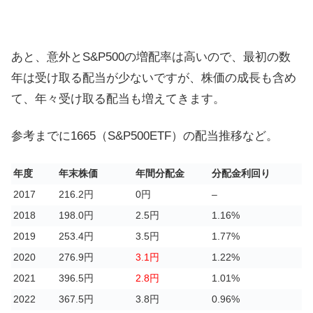
あと、意外とS&P500の増配率は高いので、最初の数
年は受け取る配当が少ないですが、株価の成長も含め
て、年々受け取る配当も増えてきます。
参考までに1665（S&P500ETF）の配当推移など。
年度
年末株価
年間分配金
分配金利回り
2017
216.2円
0円
–
2018
198.0円
2.5円
1.16%
2019
253.4円
3.5円
1.77%
2020
276.9円
3.1円
1.22%
2021
396.5円
2.8円
1.01%
2022
367.5円
3.8円
0.96%