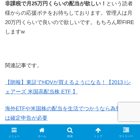
非課税で月25万円くらいの配当が欲しい！
という読者
様からの応援ポチをお待ちしております。管理人は月
20万円くらいで良いので欲しいです。もちろん即FIRE
しますw
関連記事です。
【朗報】東証でHDVが買えるようになる！【2013 iシ
ェアーズ 米国高配当株 ETF 】
海外ETFや米国株の配当を生活でつかうなら為替利益
は確定申告が必要
米国株式、海外ETFの為替差益が気になる？楽天証券
メニュー
ホーム
検索
トップ
サイドバー