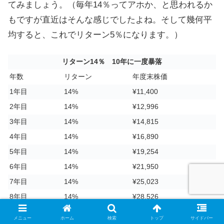
てみましょう。（毎年14％ってアホか、と思われるか
もですが直近はそんな感じでしたよね。そして幾何平
均すると、これでリターン5％になります。）
リターン14％ 10年に一度暴落
年数
リターン
年度末株価
1年目
14%
¥11,400
2年目
14%
¥12,996
3年目
14%
¥14,815
4年目
14%
¥16,890
5年目
14%
¥19,254
6年目
14%
¥21,950
7年目
14%
¥25,023
8年目
14%
¥28,526
9年目
14%
¥32,519
メニュー
ホーム
検索
トップ
サイドバー