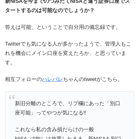
新NISAを今までのつみたてNISAと違う証券口座でス
タートするのは可能なのでしょうか？
答えは可能、ということで自分用の備忘録です。
Twitterでも気になる人が多かったようで、管理人もこ
れを機会にメイン口座を変えたろか、と思っていま
す。
相互フォローの
ハレバレ
ちゃんのtweetがこちら。
新旧分離のところで、リプ欄にあった「別口
座可能」ってやつが気になる‼️
これなら私の含み損だらけの一般
NISA（SBI）は放置したまま、新NISAを別口