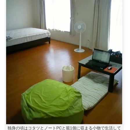
独身の頃はコタツとノートPCと籠1個に収まる小物で生活して