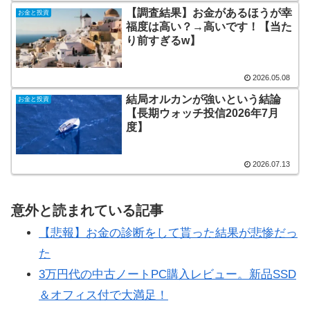
【調査結果】お金があるほうが幸
お金と投資
福度は高い？→高いです！【当た
り前すぎるw】
2026.05.08
結局オルカンが強いという結論
お金と投資
【長期ウォッチ投信2026年7月
度】
2026.07.13
意外と読まれている記事
【悲報】お金の診断をして貰った結果が悲惨だっ
た
3万円代の中古ノートPC購入レビュー。新品SSD
＆オフィス付で大満足！