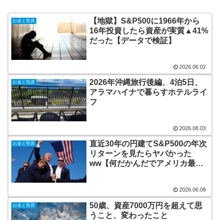
【地獄】S&P500に1966年から
お金と投資
16年投資したら資産が実質▲41%
だった【データで検証】
2026.06.02
2026年沖縄旅行後編、4泊5日、
お金と投資
アラマハイナで暮らすホテルライ
フ
2026.08.03
直近30年の円建てS&P500の年次
お金と投資
リターンを見たらヤバかった
ww【何だかんだでアメリカ最強
w】
2026.06.08
50歳、資産7000万円を超えて思
お金と投資
うこと、変わったこと