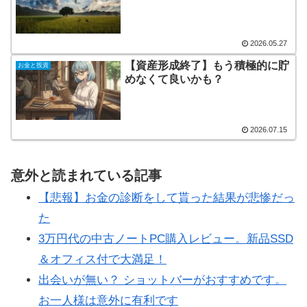
2026.05.27
【資産形成終了】もう積極的に貯
お金と投資
めなくて良いかも？
2026.07.15
意外と読まれている記事
【悲報】お金の診断をして貰った結果が悲惨だっ
た
3万円代の中古ノートPC購入レビュー。新品SSD
＆オフィス付で大満足！
出会いが無い？ ショットバーがおすすめです。
お一人様は意外に有利です