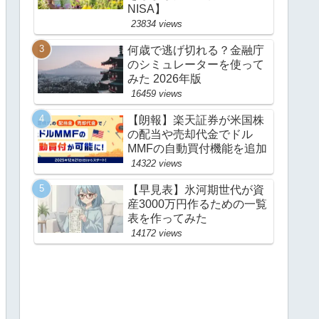
NISA】
23834 views
何歳で逃げ切れる？金融庁
のシミュレーターを使って
みた 2026年版
16459 views
【朗報】楽天証券が米国株
の配当や売却代金でドル
MMFの自動買付機能を追加
14322 views
【早見表】氷河期世代が資
産3000万円作るための一覧
表を作ってみた
14172 views