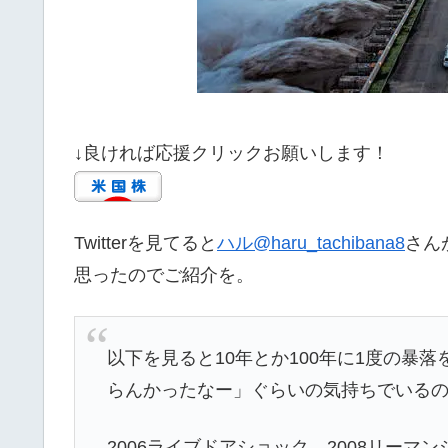
↓良ければ応援クリックお願いします！
Twitterを見てると
ハル
@haru_tachibana8
さん
思ったのでご紹介を。
以下を見ると10年とか100年に1度の暴
らんかったなー」ぐらいの気持ちでいる
2006ライブドアショック、2008リーマン