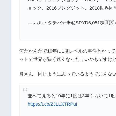
ョック、2016ブレグジット、2018世界同
— ハル・タチバナ☀@SPYD6,051株️🇺🇸 (@h
何だかんだで10年に1度レベルの事件とかっ
ットで世界が狭く速くなったせいかもですけ
皆さん、同じように思っているようでこんなtwe
並べて見ると10年に1度は3年ぐらいに1度
https://t.co/ZJLLXTRPuI