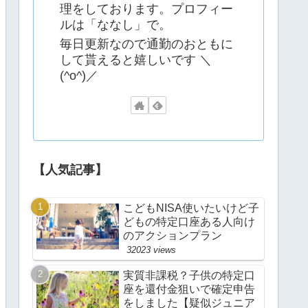
理をしております。プロフィー
ルは「ななし」で。
毎日更新なので通勤のおともに
して貰えると嬉しいです ＼
(^o^)／
【人気記事】
こどもNISA使いたいけど子
どもの特定口座ある人向け
のアクションプラン
32023 views
実質非課税？子供の特定口
座を還付金狙いで確定申告
をしました【疑似ジュニア