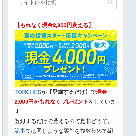
【もれなく現金2,000円貰える】
TORCHES
が
【登録するだけ】で
現金
2,000
円をもれなくプレゼント
をしていま
す。
登録するだけで貰えるので是非どうぞ。
記事
では同じような案件を複数集めて紹