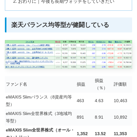
おわりに｜今後も長期ウォッチをしていきたい
楽天バランス均等型が健闘している
損益
ファンド名
損益
評価額
（％）
eMAXIS Slimバランス（8資産均等
463
4.63
10,463
型）
eMAXIS Slim全世界株式（3地域均
891
8.91
10,892
等型）
eMAXIS Slim全世界株式（オール・
1,352
13.52
11,353