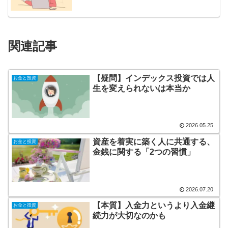
関連記事
【疑問】インデックス投資では人
お金と投資
生を変えられないは本当か
2026.05.25
資産を着実に築く人に共通する、
お金と投資
金銭に関する「2つの習慣」
2026.07.20
【本質】入金力というより入金継
お金と投資
続力が大切なのかも