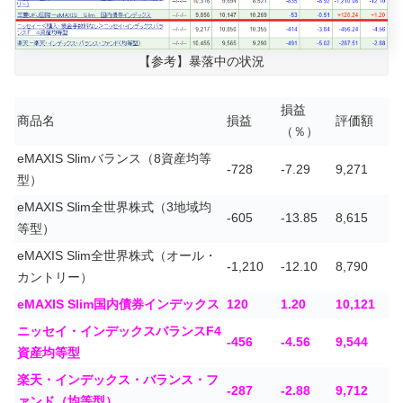
【参考】暴落中の状況
損益
商品名
損益
評価額
（％）
eMAXIS Slimバランス（8資産均等
-728
-7.29
9,271
型）
eMAXIS Slim全世界株式（3地域均
-605
-13.85
8,615
等型）
eMAXIS Slim全世界株式（オール・
-1,210
-12.10
8,790
カントリー）
eMAXIS Slim国内債券インデックス
120
1.20
10,121
ニッセイ・インデックスバランスF4
-456
-4.56
9,544
資産均等型
楽天・インデックス・バランス・フ
-287
-2.88
9,712
ァンド（均等型）