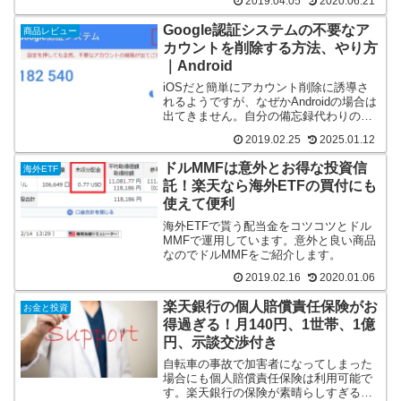
2019.04.05
2020.06.21
Google認証システムの不要なア
商品レビュー
カウントを削除する方法、やり方
｜Android
iOSだと簡単にアカウント削除に誘導さ
れるようですが、なぜかAndroidの場合は
出てきません。自分の備忘録代わりの記
事です。
2019.02.25
2025.01.12
ドルMMFは意外とお得な投資信
海外ETF
託！楽天なら海外ETFの買付にも
使えて便利
海外ETFで貰う配当金をコツコツとドル
MMFで運用しています。意外と良い商品
なのでドルMMFをご紹介します。
2019.02.16
2020.01.06
楽天銀行の個人賠償責任保険がお
お金と投資
得過ぎる！月140円、1世帯、1億
円、示談交渉付き
自転車の事故で加害者になってしまった
場合にも個人賠償責任保険は利用可能で
す。楽天銀行の保険が素晴らしすぎるの