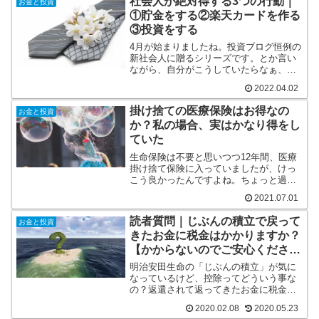
社会人が絶対得する3つの行動｜
お金と投資
①貯金をする②楽天カードを作る
③投資をする
4月が始まりましたね。投資ブログ恒例の
新社会人に贈るシリーズです。とか言い
ながら、自分がこうしていたらなぁ、と
いう自戒がほとんどな気もします。笑
2022.04.02
掛け捨ての医療保険はお得なの
お金と投資
か？私の場合、実はかなり得をし
ていた
生命保険は不要と思いつつ12年間、医療
掛け捨て保険に入っていましたが、けっ
こう良かったんですよね。ちょっと過去
を振り返りつつ記事にしました。
2021.07.01
読者質問｜じぶんの積立で戻って
お金と投資
きたお金に税金はかかりますか？
【かからないのでご安心くださ
い】
明治安田生命の「じぶんの積立」が気に
なっているけど、控除ってどういう事な
の？返還されて返ってきたお金に税金は
かかるの？と悩んでいる方へ向けた記事
2020.02.08
2020.05.23
です。自分の所得から差し引かれるもの