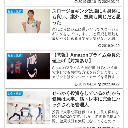
2019.05.10
2024.03.21
け試してみる、という方法の紹介です。
スロージョギングは脳にも身体に
お金と投資
も良い。案外、投資も同じだと思
った
久しぶりにジムに通いだしてスロージョ
ギングをしています。ふと投資も運動も
最初やり始めるまでが大変だな、と思っ
たので記事にしました。スロージョギン
2019.04.29
グ自体はめちゃくちゃオススメです。
【悲報】Amazonプライム会員の
お金と投資
値上げ【対策あり】
Amazonプライム会員が値上げという事
で少しでもお得な方法を紹介します。デ
メリットはクレジットカードを発行す
る、という点ですが実質4,400円で継続利
2019.04.14
2022.09.22
用が出来ます。
せっかく投資をしているのだから
お金と投資
健康は大事。筋トレ本に完全にハ
ックされる管理人
投資で大事な事は低コスト、長く保有を
続けるの2点です。しかし老後を見据えた
際、健康状態も大切になってくるのは間
違いありません。