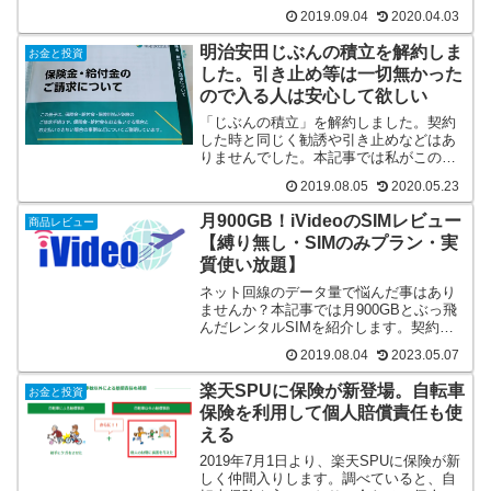
る人はいませんか？実際は国保の免除は
2019.09.04
2020.04.03
難しいので、現在の会社の保険を任意継
続しましょう。理由等を知りたい方はぜ
明治安田じぶんの積立を解約しま
お金と投資
ひ記事をお読みください。
した。引き止め等は一切無かった
ので入る人は安心して欲しい
「じぶんの積立」を解約しました。契約
した時と同じく勧誘や引き止めなどはあ
りませんでした。本記事では私がこの保
険を解約したので紹介をします。入ろう
2019.08.05
2020.05.23
かな？と思う方の参考になるかも知れま
せん。ちなみに解約は電話一本で出来ま
月900GB！iVideoのSIMレビュー
商品レビュー
した。
【縛り無し・SIMのみプラン・実
質使い放題】
ネット回線のデータ量で悩んだ事はあり
ませんか？本記事では月900GBとぶっ飛
んだレンタルSIMを紹介します。契約方
法、退会方法、実際の速度も画像を用意
2019.08.04
2023.05.07
しています。月末にデータ量の心配をし
ている方は必見です。
楽天SPUに保険が新登場。自転車
お金と投資
保険を利用して個人賠償責任も使
える
2019年7月1日より、楽天SPUに保険が新
しく仲間入りします。調べていると、自