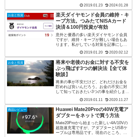
でご紹介をします。
2019.01.23
2024.01.28
楽天ダイヤモンド会員の維持・キ
お金と投資
ープ方法。つみたてNISAカード
決済＆100円投資が有効
意外と優遇の多い楽天ダイヤモンド会員
ですが、維持・キープが難しい場合もあ
ります。私がしている対策を記事にしま
した。
2019.01.20
2020.02.12
将来や老後のお金に対する不安を
お金と投資
ぶっ飛ばす3つの解決法【全て体
験談】
将来の事が不安だけど、どれだけお金を
貯めれば良いんだろう。お金の不安に対
して知っておきたい3つの事を紹介しま
す。
2019.01.11
2020.11.27
Huawei Mate20Proの40W充電ア
商品レビュー
ダプターをネットで買う方法
Mate20Proから始まった新しい4A/10Vの
超急速充電ですが、アダプターとUSBケ
ーブルは専用品です。現在のところ、公