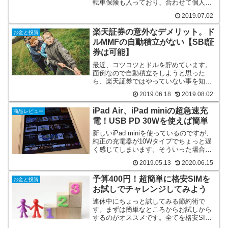
転車保険も入っており、合わせて個人賠
償責任保険が使えるというお得な内容で
2019.07.02
したので記事にして紹介します。
楽天証券の意外なデメリット。ド
お金と投資
ルMMFの自動積立がない【SBI証
券は可能】
最近、コツコツとドルを貯めています。
面倒なので自動積立をしようと思った
ら、楽天証券ではやっていない事を知り
ました。SBI証券は自動積立対応です。
2019.06.18
2019.08.02
iPad Air、iPad miniの超急速充
商品レビュー
電！USB PD 30Wを使えば簡単
新しいiPad miniを使っているのですが、
純正の充電器が10Wタイプでちょっと遅
く感じてしまいます。そういった場合
は、PD対応の充電器を使いましょう。
2019.05.13
2020.06.15
予算400円！超簡単に格安SIMを
お金と投資
お試しでチャレンジしてみよう
連休中にちょっと試してみる節約術で
す。まずは簡単なところからお試しから
するのがオススメです。全てを格安SIM
に切り替えるのではなく、まずは通信だ