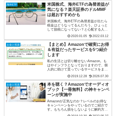
なので、還付金に課税されることはな
米国株式、海外ETFの為替差益が
海外ETF
い、という内容です。
気になる？楽天証券のドルMMF
は超おすすめかも
米国株式、海外ETFの為替差益が出たら
税金はどうなってるんだろう。ひょっと
して脱税になってない？と心配する人も
いるかも知れません。管理人が使ってい
2020.01.05
2022.03.12
る楽天証券ではドルMMFから直接購入す
ることで税金のことはお任せができてい
【まとめ】Amazonで確実にお得
お金と投資
ます。
＆有益だったサービスを5つ紹介
します
私の生活とは切り離せないAmazon。も
はやインフラとなっておりますので、個
人的に助けて貰っているサービスをまと
めました。
2019.12.28
2026.07.30
本を聴く？Amazonでオーディオ
お金と投資
ブック【一冊無料】の神キャンペ
ーンが実施中
Amazonが正気なのか？レベルのお得な
キャンペーンをやっているのでご紹介で
す。もちろん損をしないように解約方法
も紹介しています。