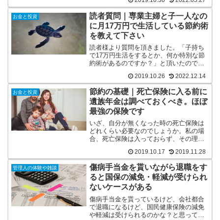
2019.10.30
2022.05.27
読者質問｜専業主婦と子一人なの
お金と投資
に月17万円で生活している節約術
を教えて下さい
読者様より質問を頂きました。「子持ち
で17万円生活をするとか、何か特別な節
約術があるのですか？」と頂いたので、
私なりの節約術を記事にしました。結局
2019.10.26
2022.12.14
は入ってくるお金で生活をする、という
身も蓋も無いお話ですが、お金への接し
節約の基礎｜死亡保険に入る前に
お金と投資
方の参考にどうぞ。
遺族年金は調べておくべき。ほぼ
最強の保険です
いざ、自分が無くなった時の死亡保険は
どれくらい必要なのでしょうか。私の場
合、死亡保険は入っておらず、その理由
は遺族年金がしっかりしているから。コ
2019.10.17
2019.11.28
ツコツ貯めてきた資産があるので、妻が
生活を立て直す時間もあるかな、と。
傷病手当金を貰いながら退職をす
管理人の体験や雑談
ると国保の減免・軽減が受けられ
ないケースがある
傷病手当金を貰っているけど、会社都合
で退職になるけど、国民健康保険の減免
や軽減は受けられるのかな？と思ってい