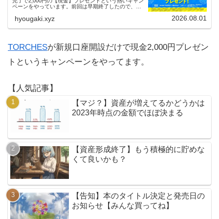
完了で2,000円の【現金】プレゼントという熱いキャン
ペーンをやっています。前回は早期終了したので、使
える人はお早めにどうぞ。
2026.08.01
hyougaki.xyz
TORCHES
が新規口座開設だけで現金2,000円プレゼン
トというキャンペーンをやってます。
【人気記事】
【マジ？】資産が増えてるかどうかは
2023年時点の金額でほぼ決まる
【資産形成終了】もう積極的に貯めな
くて良いかも？
【告知】本のタイトル決定と発売日の
お知らせ【みんな買ってね】