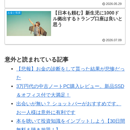
2026.05.29
【日本も頼む】新生児に1000ド
お金と投資
ル拠出するトランプ口座は良いと
思う
2026.07.09
意外と読まれている記事
【悲報】お金の診断をして貰った結果が悲惨だっ
た
3万円代の中古ノートPC購入レビュー。新品SSD
＆オフィス付で大満足！
出会いが無い？ ショットバーがおすすめです。
お一人様は意外に有利です
本を聴いて投資知識をインプットしよう【30日間
無料＆聴き放題！】