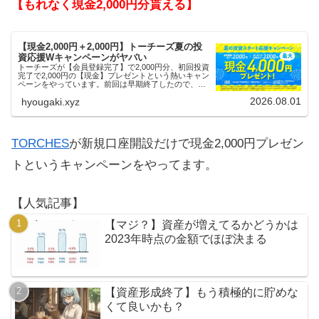
【もれなく現金2,000円分貰える】
【現金2,000円＋2,000円】トーチーズ夏の投
資応援Wキャンペーンがヤバい
トーチーズが【会員登録完了】で2,000円分、初回投資
完了で2,000円の【現金】プレゼントという熱いキャン
ペーンをやっています。前回は早期終了したので、使
える人はお早めにどうぞ。
2026.08.01
hyougaki.xyz
TORCHES
が新規口座開設だけで現金2,000円プレゼン
トというキャンペーンをやってます。
【人気記事】
【マジ？】資産が増えてるかどうかは
2023年時点の金額でほぼ決まる
【資産形成終了】もう積極的に貯めな
くて良いかも？