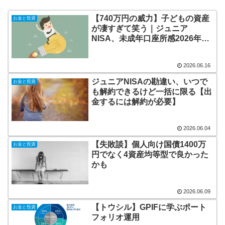
【740万円の威力】子どもの資産
お金と投資
が凄すぎて笑う｜ジュニア
NISA、未成年口座所感2026年6
月14日
2026.06.16
ジュニアNISAの勘違い、いつで
お金と投資
も解約できるけど一括に限る【出
金するには解約が必要】
2026.06.04
【失敗談】個人向け国債1400万
お金と投資
円でなく4資産均等型で良かった
かも
2026.06.09
【トウシル】GPIFに学ぶポート
お金と投資
フォリオ運用