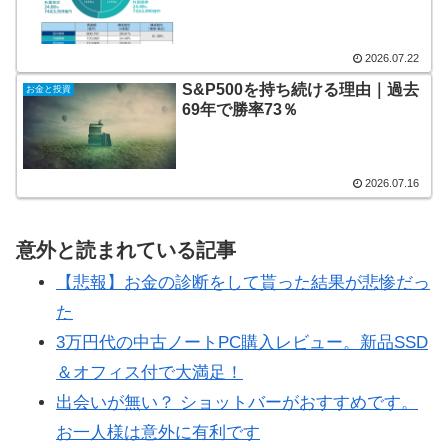
2026.07.22
S&P500を持ち続ける理由｜過去
お金と投資
69年で勝率73％
2026.07.16
意外と読まれている記事
【悲報】お金の診断をして貰った結果が悲惨だっ
た
3万円代の中古ノートPC購入レビュー。新品SSD
＆オフィス付で大満足！
出会いが無い？ ショットバーがおすすめです。
お一人様は意外に有利です