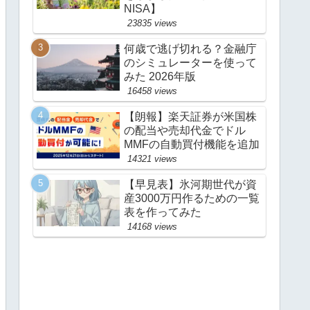
NISA】
23835 views
何歳で逃げ切れる？金融庁
のシミュレーターを使って
みた 2026年版
16458 views
【朗報】楽天証券が米国株
の配当や売却代金でドル
MMFの自動買付機能を追加
14321 views
【早見表】氷河期世代が資
産3000万円作るための一覧
表を作ってみた
14168 views