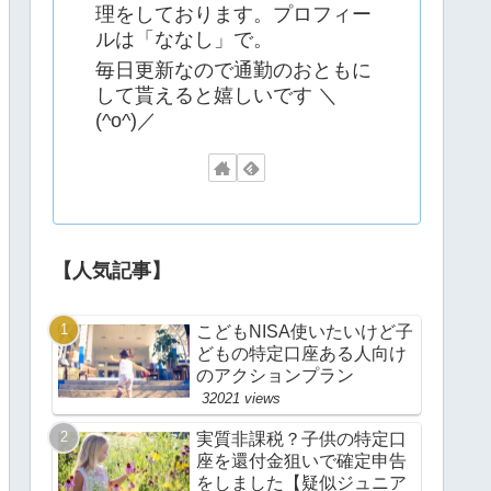
理をしております。プロフィー
ルは「ななし」で。
毎日更新なので通勤のおともに
して貰えると嬉しいです ＼
(^o^)／
【人気記事】
こどもNISA使いたいけど子
どもの特定口座ある人向け
のアクションプラン
32021 views
実質非課税？子供の特定口
座を還付金狙いで確定申告
をしました【疑似ジュニア