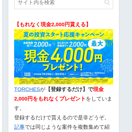
【もれなく現金2,000円貰える】
TORCHES
が
【登録するだけ】で
現金
2,000
円をもれなくプレゼント
をしていま
す。
登録するだけで貰えるので是非どうぞ。
記事
では同じような案件を複数集めて紹