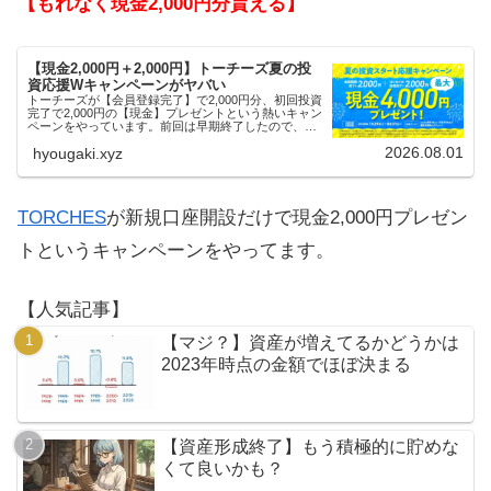
【もれなく現金2,000円分貰える】
【現金2,000円＋2,000円】トーチーズ夏の投
資応援Wキャンペーンがヤバい
トーチーズが【会員登録完了】で2,000円分、初回投資
完了で2,000円の【現金】プレゼントという熱いキャン
ペーンをやっています。前回は早期終了したので、使
える人はお早めにどうぞ。
2026.08.01
hyougaki.xyz
TORCHES
が新規口座開設だけで現金2,000円プレゼン
トというキャンペーンをやってます。
【人気記事】
【マジ？】資産が増えてるかどうかは
2023年時点の金額でほぼ決まる
【資産形成終了】もう積極的に貯めな
くて良いかも？