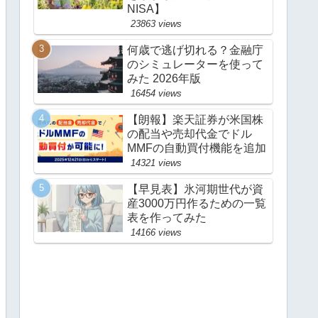
NISA】
23863 views
何歳で逃げ切れる？金融庁
のシミュレーターを使って
みた 2026年版
16454 views
【朗報】楽天証券が米国株
の配当や売却代金でドル
MMFの自動買付機能を追加
14321 views
【早見表】氷河期世代が資
産3000万円作るための一覧
表を作ってみた
14166 views