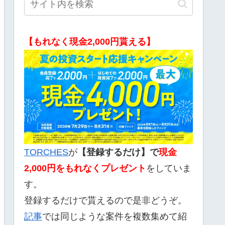
【もれなく現金2,000円貰える】
TORCHES
が
【登録するだけ】で
現金
2,000
円をもれなくプレゼント
をしていま
す。
登録するだけで貰えるので是非どうぞ。
記事
では同じような案件を複数集めて紹