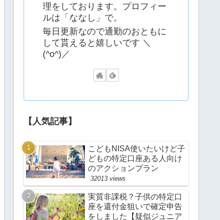
理をしております。プロフィー
ルは「ななし」で。
毎日更新なので通勤のおともに
して貰えると嬉しいです ＼
(^o^)／
【人気記事】
こどもNISA使いたいけど子
どもの特定口座ある人向け
のアクションプラン
32013 views
実質非課税？子供の特定口
座を還付金狙いで確定申告
をしました【疑似ジュニア