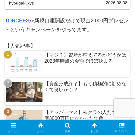
2026.08.08
hyougaki.xyz
TORCHES
が新規口座開設だけで現金2,000円プレゼン
トというキャンペーンをやってます。
【人気記事】
【マジ？】資産が増えてるかどうかは
2023年時点の金額でほぼ決まる
【資産形成終了】もう積極的に貯めな
くて良いかも？
【アッパーマス】株クラの人たちが資
産3000万円にかかった年数
メニュー
ホーム
検索
トップ
サイドバー