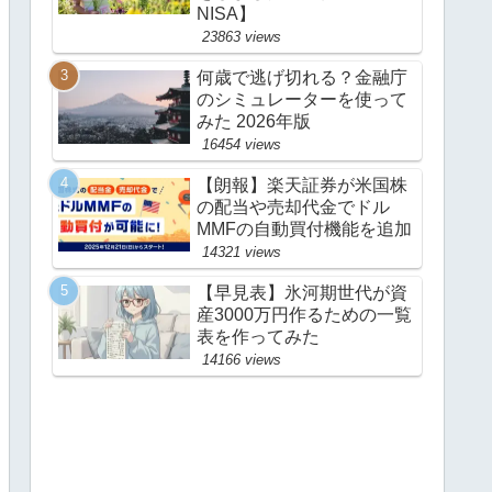
NISA】
23863 views
何歳で逃げ切れる？金融庁
のシミュレーターを使って
みた 2026年版
16454 views
【朗報】楽天証券が米国株
の配当や売却代金でドル
MMFの自動買付機能を追加
14321 views
【早見表】氷河期世代が資
産3000万円作るための一覧
表を作ってみた
14166 views