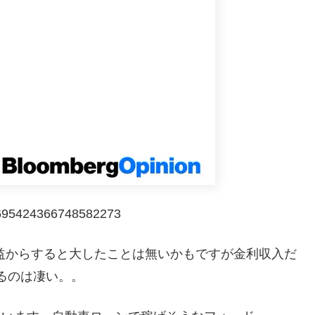
/1695424366748582273
の利益からすると大したことは無いかもですが金利収入だ
るのは凄い。。