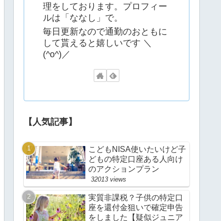
理をしております。プロフィー
ルは「ななし」で。
毎日更新なので通勤のおともに
して貰えると嬉しいです ＼
(^o^)／
【人気記事】
こどもNISA使いたいけど子
どもの特定口座ある人向け
のアクションプラン
32013 views
実質非課税？子供の特定口
座を還付金狙いで確定申告
をしました【疑似ジュニア