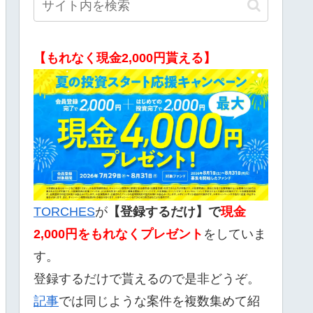
【もれなく現金2,000円貰える】
TORCHES
が
【登録するだけ】で
現金
2,000
円をもれなくプレゼント
をしていま
す。
登録するだけで貰えるので是非どうぞ。
記事
では同じような案件を複数集めて紹