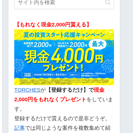
【もれなく現金2,000円貰える】
TORCHES
が
【登録するだけ】で
現金
2,000
円をもれなくプレゼント
をしていま
す。
登録するだけで貰えるので是非どうぞ。
記事
では同じような案件を複数集めて紹