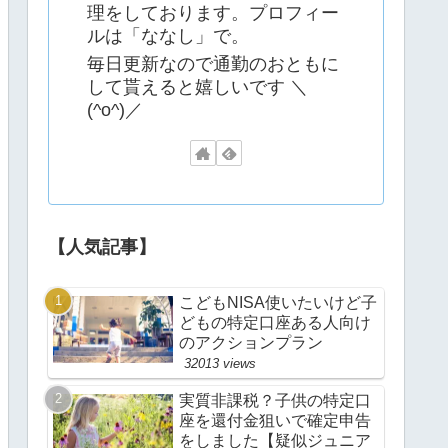
理をしております。プロフィー
ルは「ななし」で。
毎日更新なので通勤のおともに
して貰えると嬉しいです ＼
(^o^)／
【人気記事】
こどもNISA使いたいけど子
どもの特定口座ある人向け
のアクションプラン
32013 views
実質非課税？子供の特定口
座を還付金狙いで確定申告
をしました【疑似ジュニア