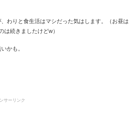
が、わりと食生活はマシだった気はします。（お昼は
のは続きましたけどw）
無いかも。
ンサーリンク