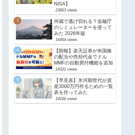
NISA】
23863 views
何歳で逃げ切れる？金融庁
のシミュレーターを使って
みた 2026年版
16454 views
【朗報】楽天証券が米国株
の配当や売却代金でドル
MMFの自動買付機能を追加
14321 views
【早見表】氷河期世代が資
産3000万円作るための一覧
表を作ってみた
14166 views