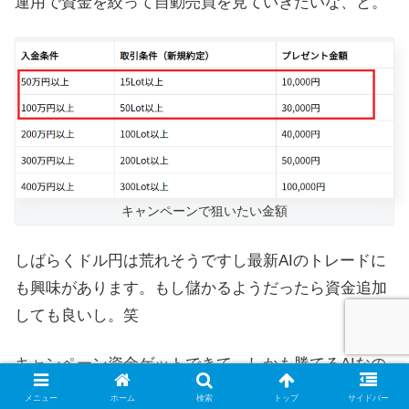
運用で資金を絞って自動売買を見ていきたいな、と。
キャンペーンで狙いたい金額
しばらくドル円は荒れそうですし最新AIのトレードに
も興味があります。もし儲かるようだったら資金追加
しても良いし。笑
キャンペーン資金ゲットできて、しかも勝てるAIなの
を神頼みしておきます。
メニュー
ホーム
検索
トップ
サイドバー