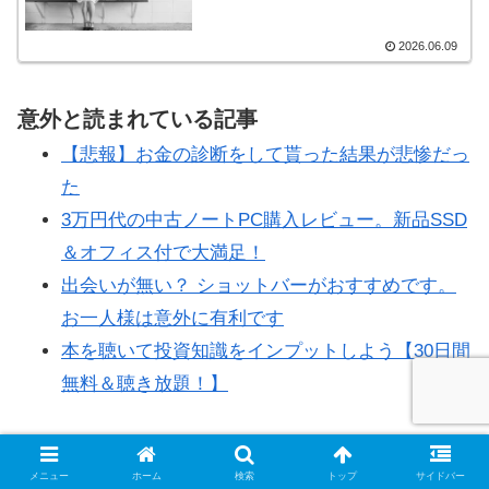
2026.06.09
意外と読まれている記事
【悲報】お金の診断をして貰った結果が悲惨だっ
た
3万円代の中古ノートPC購入レビュー。新品SSD
＆オフィス付で大満足！
出会いが無い？ ショットバーがおすすめです。
お一人様は意外に有利です
本を聴いて投資知識をインプットしよう【30日間
無料＆聴き放題！】
メニュー
ホーム
検索
トップ
サイドバー