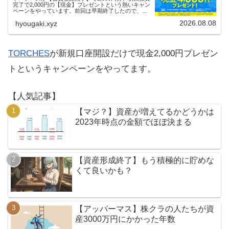
完了で2,000円の【現金】プレゼントという熱いキャン
ペーンをやっています。前回は早期終了したので、使
える人はお早めにどうぞ。
2026.08.08
hyougaki.xyz
TORCHES
が新規口座開設だけで現金2,000円プレゼン
トというキャンペーンをやってます。
【人気記事】
【マジ？】資産が増えてるかどうかは
2023年時点の金額でほぼ決まる
【資産形成終了】もう積極的に貯めな
くて良いかも？
【アッパーマス】株クラの人たちが資
産3000万円にかかった年数