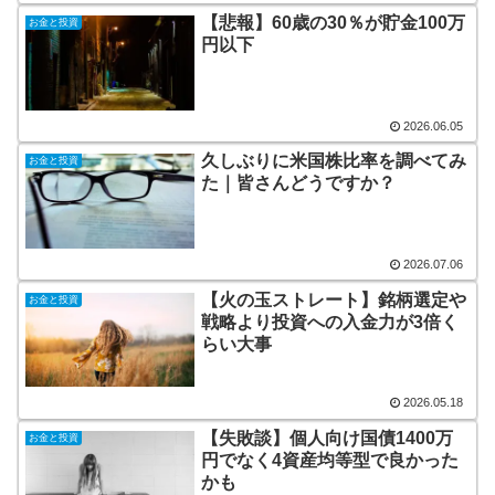
【悲報】60歳の30％が貯金100万
お金と投資
円以下
2026.06.05
久しぶりに米国株比率を調べてみ
お金と投資
た｜皆さんどうですか？
2026.07.06
【火の玉ストレート】銘柄選定や
お金と投資
戦略より投資への入金力が3倍く
らい大事
2026.05.18
【失敗談】個人向け国債1400万
お金と投資
円でなく4資産均等型で良かった
かも