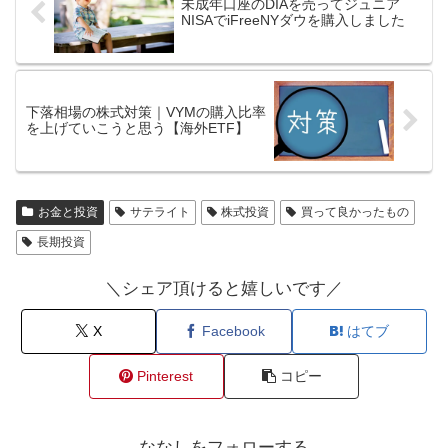
未成年口座のDIAを売ってジュニア
NISAでiFreeNYダウを購入しました
下落相場の株式対策｜VYMの購入比率
を上げていこうと思う【海外ETF】
お金と投資
サテライト
株式投資
買って良かったもの
長期投資
＼シェア頂けると嬉しいです／
X
Facebook
はてブ
Pinterest
コピー
ななしをフォローする