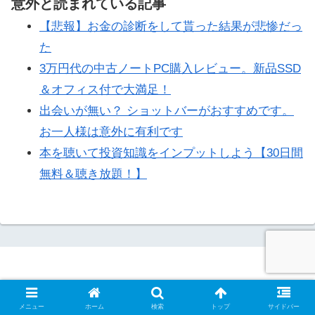
意外と読まれている記事
【悲報】お金の診断をして貰った結果が悲惨だっ
た
3万円代の中古ノートPC購入レビュー。新品SSD
＆オフィス付で大満足！
出会いが無い？ ショットバーがおすすめです。
お一人様は意外に有利です
本を聴いて投資知識をインプットしよう【30日間
無料＆聴き放題！】
自己紹介
お問い合わせ
プライバシーポリシー
サイトマップ
メニュー
ホーム
検索
トップ
サイドバー