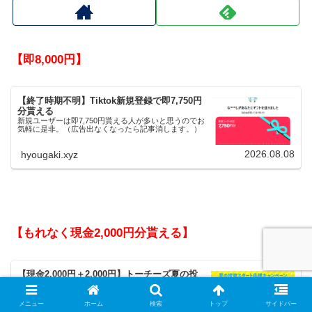
【即8,000円】
【終了時期不明】Tiktok新規登録で即7,750円
分貰える
新規ユーザーは即7,750円貰える人が多いと思うのでお
気軽に是非。（広告出なくなったら記事消します。）
2026.08.08
hyougaki.xyz
【もれなく現金2,000円分貰える】
【現金2,000円＋2,000円】トーチーズ夏の投
資応援Wキャンペーンがヤバい
トーチーズが【会員登録完了】で2,000円分、初回投資
完了で2,000円の【現金】プレゼントという熱いキャン
メニュー
ホーム
検索
トップ
サイドバー
ペーンをやっています。前回は早期終了したので、使