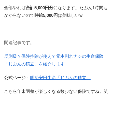
全部やれば
合計5,000円分
になります。たぶん1時間も
かからないので
時給5,000円
は美味しいw
関連記事です。
反則級？保険控除が使えて元本割れナシの生命保険
「じぶんの積立」を紹介します
公式ページ：
明治安田生命「じぶんの積立」
こちら年末調整が楽しくなる数少ない保険ですね。笑