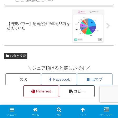
【円安パワー】配当だけで年間35万を
超えていた
お金と投資
＼シェア頂けると嬉しいです／
X
Facebook
はてブ
Pinterest
コピー
ななしをフォローする
メニュー
ホーム
検索
トップ
サイドバー