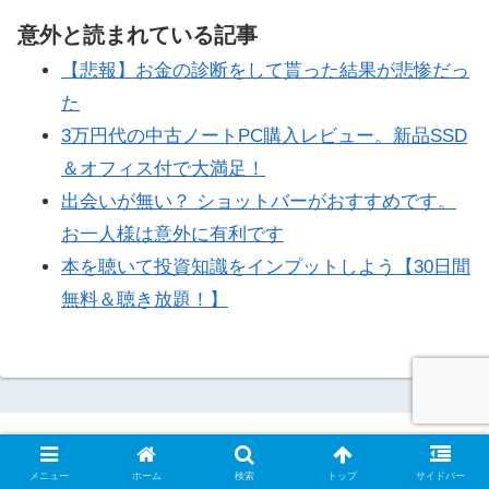
意外と読まれている記事
【悲報】お金の診断をして貰った結果が悲惨だっ
た
3万円代の中古ノートPC購入レビュー。新品SSD
＆オフィス付で大満足！
出会いが無い？ ショットバーがおすすめです。
お一人様は意外に有利です
本を聴いて投資知識をインプットしよう【30日間
無料＆聴き放題！】
自己紹介
お問い合わせ
メニュー
ホーム
検索
トップ
サイドバー