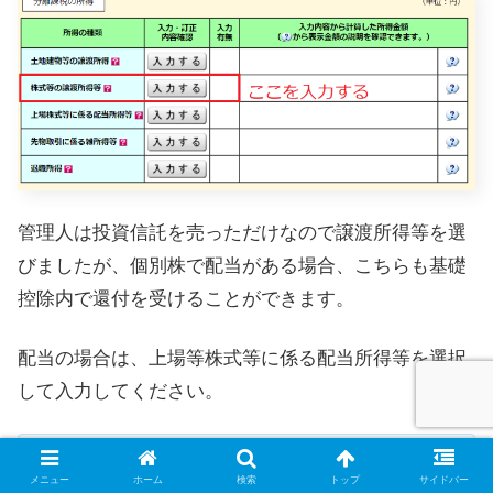
管理人は投資信託を売っただけなので譲渡所得等を選
びましたが、個別株で配当がある場合、こちらも基礎
控除内で還付を受けることができます。
配当の場合は、上場等株式等に係る配当所得等を選択
して入力してください。
子供の配当を非課税で貰えると考えると凄いあり
メニュー
ホーム
検索
トップ
サイドバー