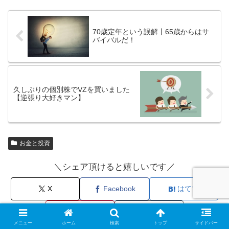
70歳定年という誤解丨65歳からはサ
バイバルだ！
久しぶりの個別株でVZを買いました
【逆張り大好きマン】
お金と投資
＼シェア頂けると嬉しいです／
X
Facebook
はてブ
Pinterest
コピー
メニュー
ホーム
検索
トップ
サイドバー