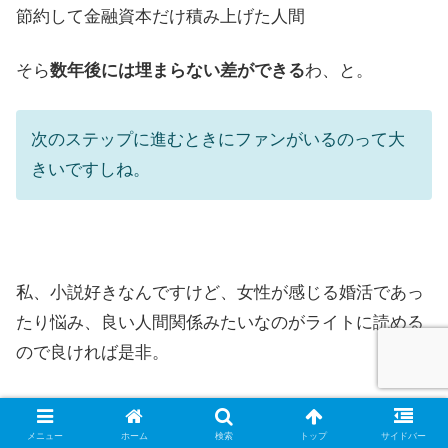
節約して金融資本だけ積み上げた人間
そら
数年後には埋まらない差ができる
わ、と。
次のステップに進むときにファンがいるのって大
きいですしね。
私、小説好きなんですけど、女性が感じる婚活であっ
たり悩み、良い人間関係みたいなのがライトに読める
ので良ければ是非。
婚活クインテット！
メニュー
ホーム
検索
トップ
サイドバー