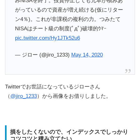
みNISAを終了。投資停止しても元本が積みあ
がっているので資産が増え続ける(仮にリター
ン4％)。これが非課税の複利の力。つみたて
NISAはチート級の制度(ﾟдﾟ)破壊的ｳﾏｰ
pic.twitter.com/Hy1JTk52u6
— ジロー (@jiro_1233)
May 14, 2020
Twitterでお世話になっているジローさん
（
@jiro_1233
）から画像をお借りしました。
損をしたくないので、インデックスでしっかり
コツコツと積み立てたい