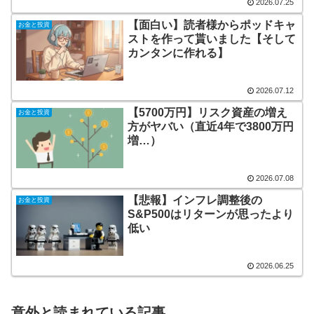
2026.07.25
【面白い】読者様からポッドキャ
お金と投資
ストを作って貰いました【そして
カンタンに作れる】
2026.07.12
【5700万円】リスク資産の増え
お金と投資
方がヤバい（直近4年で3800万円
増…）
2026.07.08
【悲報】インフレ調整後の
お金と投資
S&P500はリターンが思ったより
低い
2026.06.25
意外と読まれている記事