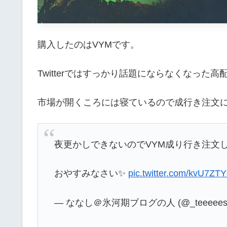
購入したのはVYMです。
Twitterではすっかり話題にならなくなった
市場が開くころには寝ているので成行き注文
夜更かしできないのでVYM成り行き注文し
おやすみなさい✨
pic.twitter.com/kvU7ZT
— ななし＠氷河期ブログの人 (@_teeeees