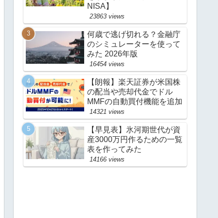
NISA】
23863 views
何歳で逃げ切れる？金融庁
のシミュレーターを使って
みた 2026年版
16454 views
【朗報】楽天証券が米国株
の配当や売却代金でドル
MMFの自動買付機能を追加
14321 views
【早見表】氷河期世代が資
産3000万円作るための一覧
表を作ってみた
14166 views