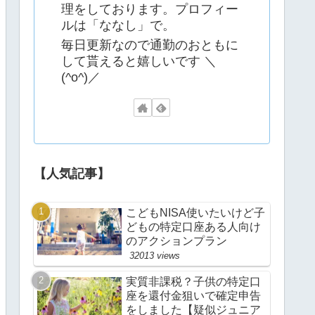
理をしております。プロフィー
ルは「ななし」で。
毎日更新なので通勤のおともに
して貰えると嬉しいです ＼
(^o^)／
【人気記事】
こどもNISA使いたいけど子
どもの特定口座ある人向け
のアクションプラン
32013 views
実質非課税？子供の特定口
座を還付金狙いで確定申告
をしました【疑似ジュニア