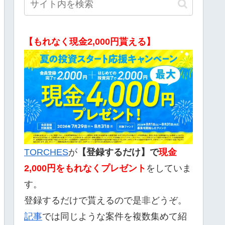
【もれなく現金2,000円貰える】
TORCHES
が
【登録するだけ】で
現金
2,000
円をもれなくプレゼント
をしていま
す。
登録するだけで貰えるので是非どうぞ。
記事
では同じような案件を複数集めて紹