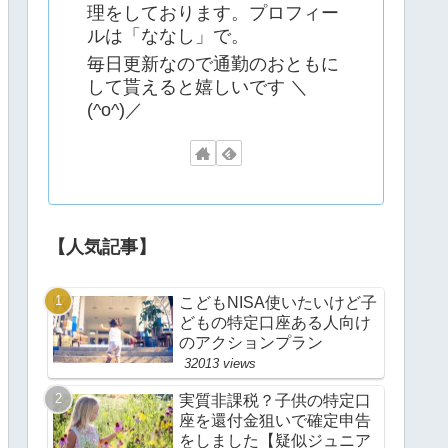
理をしております。プロフィー
ルは「ななし」で。
毎日更新なので通勤のおともに
して貰えると嬉しいです ＼
(^o^)／
【人気記事】
こどもNISA使いたいけど子
どもの特定口座ある人向け
のアクションプラン
32013 views
実質非課税？子供の特定口
座を還付金狙いで確定申告
をしました【疑似ジュニア