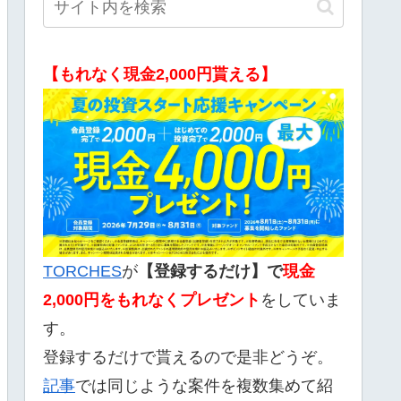
【もれなく現金2,000円貰える】
TORCHES
が
【登録するだけ】で
現金
2,000
円をもれなくプレゼント
をしていま
す。
登録するだけで貰えるので是非どうぞ。
記事
では同じような案件を複数集めて紹