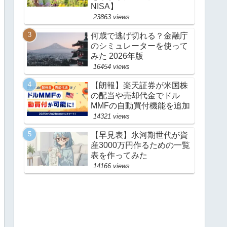
NISA】
23863 views
何歳で逃げ切れる？金融庁
のシミュレーターを使って
みた 2026年版
16454 views
【朗報】楽天証券が米国株
の配当や売却代金でドル
MMFの自動買付機能を追加
14321 views
【早見表】氷河期世代が資
産3000万円作るための一覧
表を作ってみた
14166 views