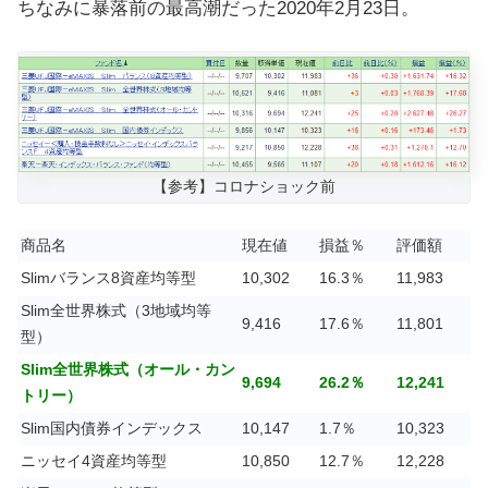
ちなみに暴落前の最高潮だった2020年2月23日。
【参考】コロナショック前
商品名
現在値
損益％
評価額
Slimバランス8資産均等型
10,302
16.3％
11,983
Slim全世界株式（3地域均等
9,416
17.6％
11,801
型）
Slim全世界株式（オール・カン
9,694
26.2％
12,241
トリー）
Slim国内債券インデックス
10,147
1.7％
10,323
ニッセイ4資産均等型
10,850
12.7％
12,228