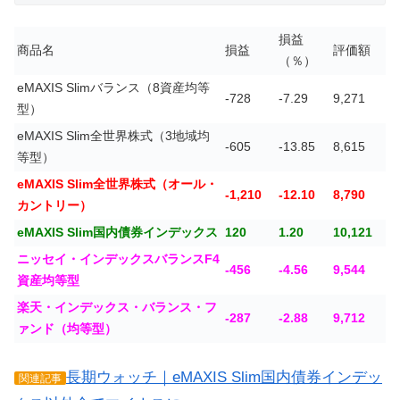
損益
商品名
損益
評価額
（％）
eMAXIS Slimバランス（8資産均等
-728
-7.29
9,271
型）
eMAXIS Slim全世界株式（3地域均
-605
-13.85
8,615
等型）
eMAXIS Slim全世界株式（オール・
-1,210
-12.10
8,790
カントリー）
eMAXIS Slim国内債券インデックス
120
1.20
10,121
ニッセイ・インデックスバランスF4
-456
-4.56
9,544
資産均等型
楽天・インデックス・バランス・フ
-287
-2.88
9,712
ァンド（均等型）
長期ウォッチ｜eMAXIS Slim国内債券インデッ
関連記事