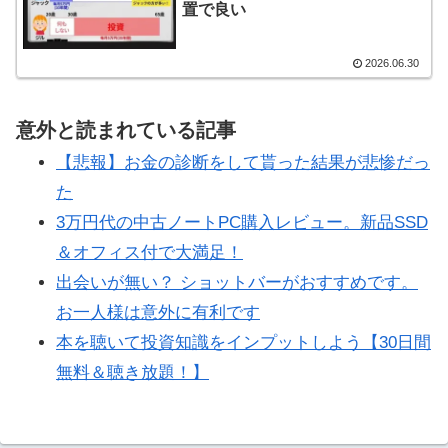
置で良い
2026.06.30
意外と読まれている記事
【悲報】お金の診断をして貰った結果が悲惨だっ
た
3万円代の中古ノートPC購入レビュー。新品SSD
＆オフィス付で大満足！
出会いが無い？ ショットバーがおすすめです。
お一人様は意外に有利です
本を聴いて投資知識をインプットしよう【30日間
無料＆聴き放題！】