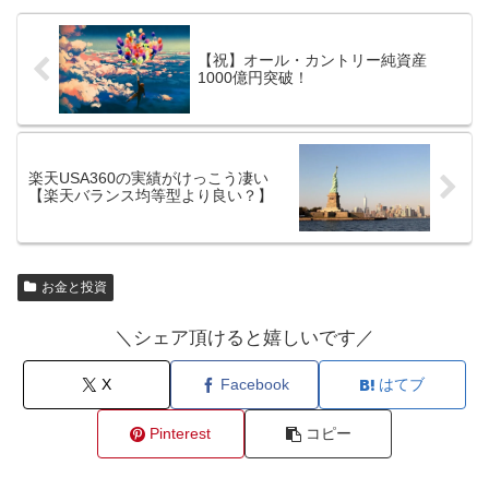
【祝】オール・カントリー純資産
1000億円突破！
楽天USA360の実績がけっこう凄い
【楽天バランス均等型より良い？】
お金と投資
＼シェア頂けると嬉しいです／
X
Facebook
はてブ
Pinterest
コピー