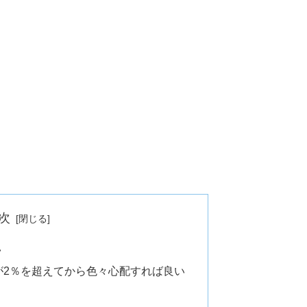
次
い
が2％を超えてから色々心配すれば良い