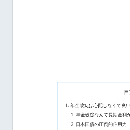
目
年金破綻は心配しなくて良
年金破綻なんて長期金利
日本国債の圧倒的信用力