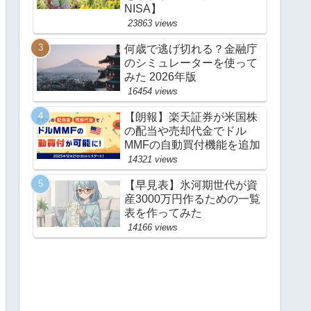
NISA】
23863 views
何歳で逃げ切れる？金融庁
のシミュレーターを使って
みた 2026年版
16454 views
【朗報】楽天証券が米国株
の配当や売却代金でドル
MMFの自動買付機能を追加
14321 views
【早見表】氷河期世代が資
産3000万円作るための一覧
表を作ってみた
14166 views