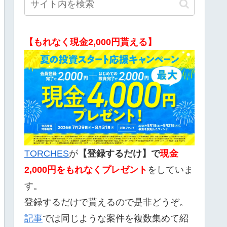
【もれなく現金2,000円貰える】
TORCHES
が
【登録するだけ】で
現金
2,000
円をもれなくプレゼント
をしていま
す。
登録するだけで貰えるので是非どうぞ。
記事
では同じような案件を複数集めて紹