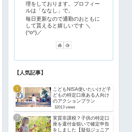
理をしております。プロフィー
ルは「ななし」で。
毎日更新なので通勤のおともに
して貰えると嬉しいです ＼
(^o^)／
【人気記事】
こどもNISA使いたいけど子
どもの特定口座ある人向け
のアクションプラン
32013 views
実質非課税？子供の特定口
座を還付金狙いで確定申告
をしました【疑似ジュニア