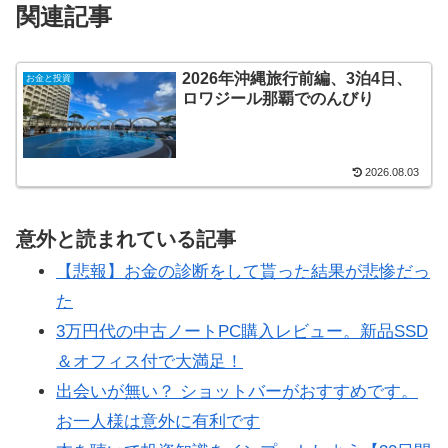
関連記事
2026年沖縄旅行前編、3泊4日、
お金と投資
ロワジール那覇でのんびり
2026.08.03
意外と読まれている記事
【悲報】お金の診断をして貰った結果が悲惨だっ
た
3万円代の中古ノートPC購入レビュー。新品SSD
＆オフィス付で大満足！
出会いが無い？ ショットバーがおすすめです。
お一人様は意外に有利です