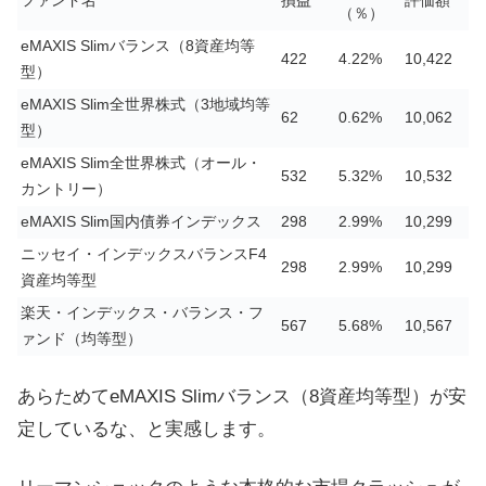
ファンド名
損益
評価額
（％）
eMAXIS Slimバランス（8資産均等
422
4.22%
10,422
型）
eMAXIS Slim全世界株式（3地域均等
62
0.62%
10,062
型）
eMAXIS Slim全世界株式（オール・
532
5.32%
10,532
カントリー）
eMAXIS Slim国内債券インデックス
298
2.99%
10,299
ニッセイ・インデックスバランスF4
298
2.99%
10,299
資産均等型
楽天・インデックス・バランス・フ
567
5.68%
10,567
ァンド（均等型）
あらためてeMAXIS Slimバランス（8資産均等型）が安
定しているな、と実感します。