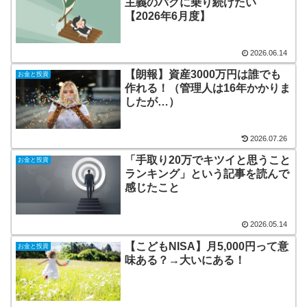
主義のバグに乗り続けたい
【2026年6月度】
2026.06.14
【朗報】資産3000万円は誰でも
お金と投資
作れる！（管理人は16年かかりま
したが…）
2026.07.26
「手取り20万でキツイと思うこと
お金と投資
ランキング」という記事を読んで
感じたこと
2026.05.14
【こどもNISA】月5,000円って意
お金と投資
味ある？→大いにある！