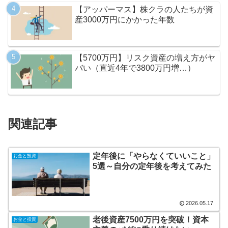
【アッパーマス】株クラの人たちが資
産3000万円にかかった年数
【5700万円】リスク資産の増え方がヤ
バい（直近4年で3800万円増…）
関連記事
定年後に「やらなくていいこと」
お金と投資
5選～自分の定年後を考えてみた
2026.05.17
老後資産7500万円を突破！資本
お金と投資