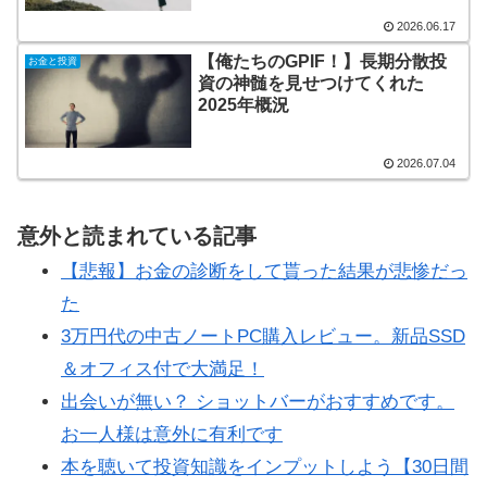
2026.06.17
【俺たちのGPIF！】長期分散投
お金と投資
資の神髄を見せつけてくれた
2025年概況
2026.07.04
意外と読まれている記事
【悲報】お金の診断をして貰った結果が悲惨だっ
た
3万円代の中古ノートPC購入レビュー。新品SSD
＆オフィス付で大満足！
出会いが無い？ ショットバーがおすすめです。
お一人様は意外に有利です
本を聴いて投資知識をインプットしよう【30日間