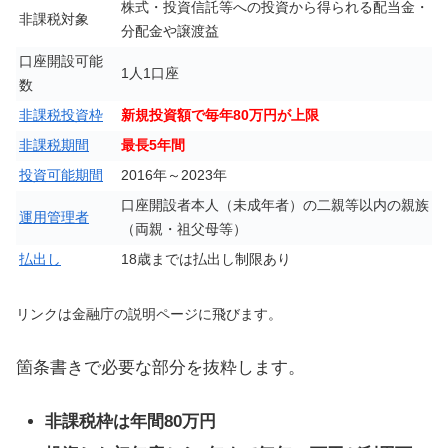
株式・投資信託等への投資から得られる配当金・
非課税対象
分配金や譲渡益
口座開設可能
1人1口座
数
非課税投資枠
新規投資額で毎年80万円が上限
非課税期間
最長5年間
投資可能期間
2016年～2023年
口座開設者本人（未成年者）の二親等以内の親族
運用管理者
（両親・祖父母等）
払出し
18歳までは払出し制限あり
リンクは金融庁の説明ページに飛びます。
箇条書きで必要な部分を抜粋します。
非課税枠は年間80万円