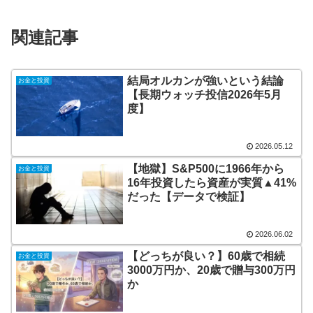
関連記事
結局オルカンが強いという結論
お金と投資
【長期ウォッチ投信2026年5月
度】
2026.05.12
【地獄】S&P500に1966年から
お金と投資
16年投資したら資産が実質▲41%
だった【データで検証】
2026.06.02
【どっちが良い？】60歳で相続
お金と投資
3000万円か、20歳で贈与300万円
か