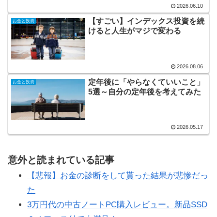
2026.06.10
【すごい】インデックス投資を続
お金と投資
けると人生がマジで変わる
2026.08.06
定年後に「やらなくていいこと」
お金と投資
5選～自分の定年後を考えてみた
2026.05.17
意外と読まれている記事
【悲報】お金の診断をして貰った結果が悲惨だっ
た
3万円代の中古ノートPC購入レビュー。新品SSD