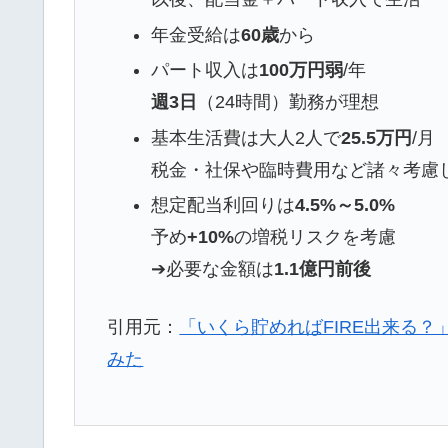
年金受給は
60歳
から
パート収入は
100万円弱
/年
週3日
（24時間）勤務が理想
基本生活費は大人2人で
25.5万円
/月
税金・社保や臨時費用など諸々考慮
想定配当利回りは
4.5%～5.0%
予め
+10%
の増税リスクを考慮
➔必要な金額は
1.1億円前後
引用元：
「いくら貯めればFIRE出来る
みた