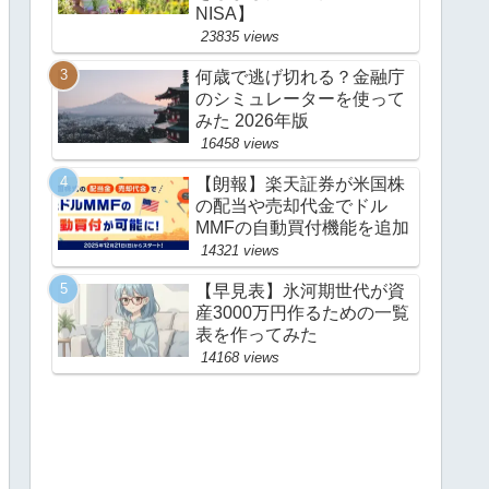
NISA】
23835 views
何歳で逃げ切れる？金融庁
のシミュレーターを使って
みた 2026年版
16458 views
【朗報】楽天証券が米国株
の配当や売却代金でドル
MMFの自動買付機能を追加
14321 views
【早見表】氷河期世代が資
産3000万円作るための一覧
表を作ってみた
14168 views