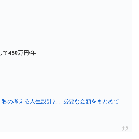
して
450万円
/年
？」私の考える人生設計と、必要な金額をまとめて