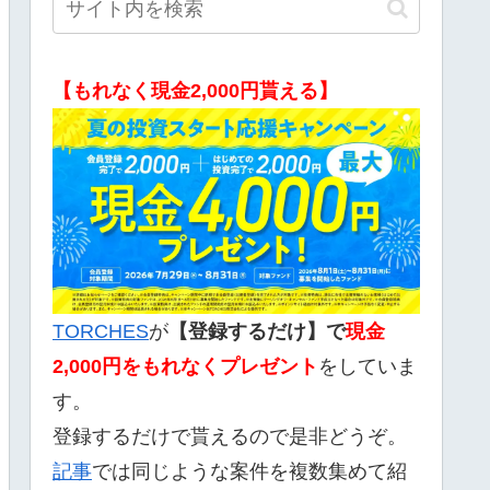
【もれなく現金2,000円貰える】
TORCHES
が
【登録するだけ】で
現金
2,000
円をもれなくプレゼント
をしていま
す。
登録するだけで貰えるので是非どうぞ。
記事
では同じような案件を複数集めて紹