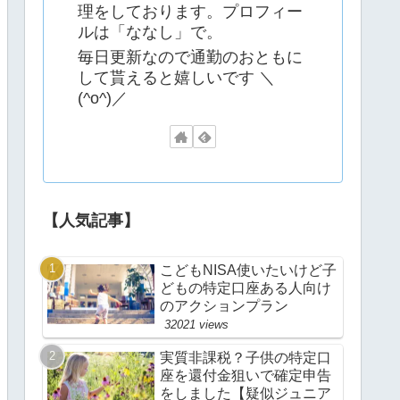
理をしております。プロフィー
ルは「ななし」で。
毎日更新なので通勤のおともに
して貰えると嬉しいです ＼
(^o^)／
【人気記事】
こどもNISA使いたいけど子
どもの特定口座ある人向け
のアクションプラン
32021 views
実質非課税？子供の特定口
座を還付金狙いで確定申告
をしました【疑似ジュニア