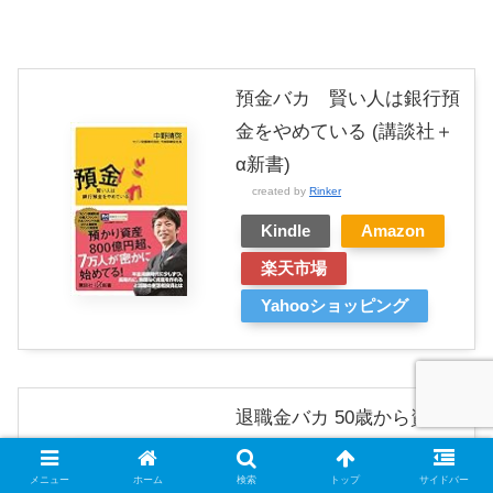
預金バカ 賢い人は銀行預
金をやめている (講談社＋
α新書)
created by
Rinker
Kindle
Amazon
楽天市場
Yahooショッピング
退職金バカ 50歳から資産
を殖やす人、沈む人 (講談
社+α新書)
メニュー
ホーム
検索
トップ
サイドバー