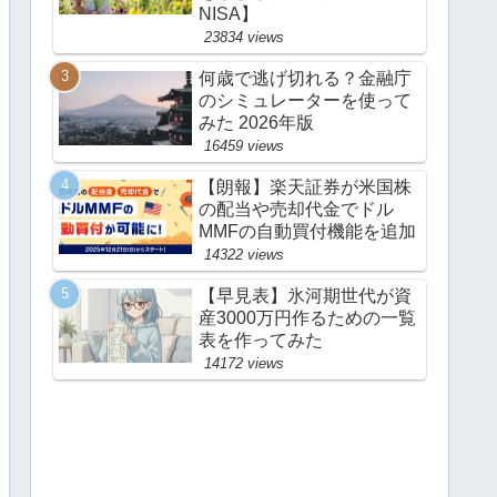
NISA】
23834 views
何歳で逃げ切れる？金融庁
のシミュレーターを使って
みた 2026年版
16459 views
【朗報】楽天証券が米国株
の配当や売却代金でドル
MMFの自動買付機能を追加
14322 views
【早見表】氷河期世代が資
産3000万円作るための一覧
表を作ってみた
14172 views