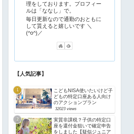
理をしております。プロフィー
ルは「ななし」で。
毎日更新なので通勤のおともに
して貰えると嬉しいです ＼
(^o^)／
【人気記事】
こどもNISA使いたいけど子
どもの特定口座ある人向け
のアクションプラン
32023 views
実質非課税？子供の特定口
座を還付金狙いで確定申告
をしました【疑似ジュニア