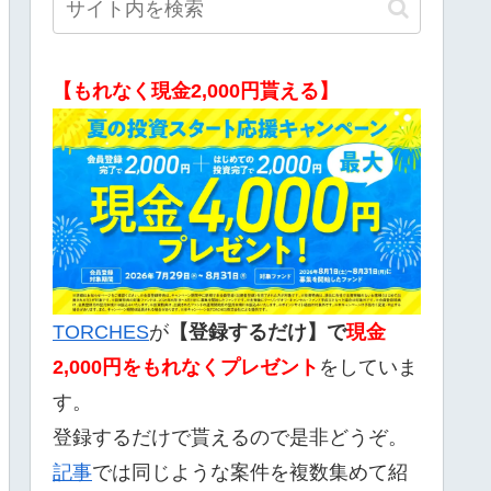
【もれなく現金2,000円貰える】
TORCHES
が
【登録するだけ】で
現金
2,000
円をもれなくプレゼント
をしていま
す。
登録するだけで貰えるので是非どうぞ。
記事
では同じような案件を複数集めて紹