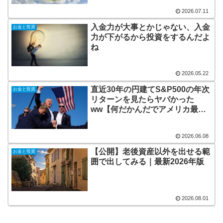
2026.07.11
入金力が大事とかじゃない、入金
お金と投資
力が下がるから投資をするんだよ
ね
2026.05.22
直近30年の円建てS&P500の年次
お金と投資
リターンを見たらヤバかった
ww【何だかんだでアメリカ最強
w】
2026.06.08
【公開】老後資産以外を出せる範
お金と投資
囲で出してみる｜最新2026年版
2026.08.01