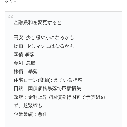
ます。
金融緩和を変更すると…
円安: 少し緩やかになるかも
物価: 少しマシにはなるかも
国債:暴落
金利: 急騰
株価：暴落
住宅ローン(変動): えぐい負担増
日銀：国債価格暴落で巨額損失
政府：金利上昇で国債発行困難で予算組め
ず。超緊縮も
企業業績：悪化