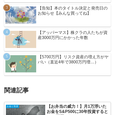
【告知】本のタイトル決定と発売日の
お知らせ【みんな買ってね】
【アッパーマス】株クラの人たちが資
産3000万円にかかった年数
【5700万円】リスク資産の増え方がヤ
バい（直近4年で3800万円増…）
関連記事
【お弁当の威力！】月1万浮いた
お金と投資
お金をS&P500に30年投資すると