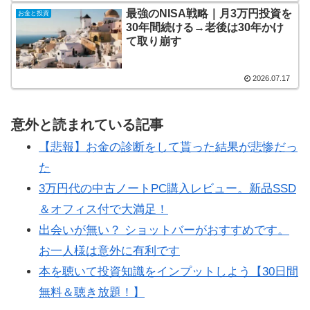
最強のNISA戦略｜月3万円投資を
お金と投資
30年間続ける→老後は30年かけ
て取り崩す
2026.07.17
意外と読まれている記事
【悲報】お金の診断をして貰った結果が悲惨だっ
た
3万円代の中古ノートPC購入レビュー。新品SSD
＆オフィス付で大満足！
出会いが無い？ ショットバーがおすすめです。
お一人様は意外に有利です
本を聴いて投資知識をインプットしよう【30日間
無料＆聴き放題！】