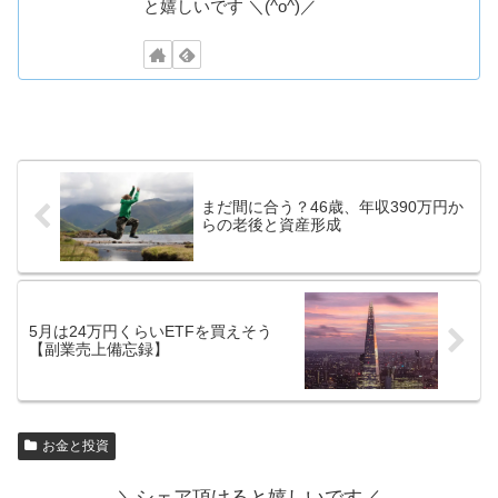
と嬉しいです ＼(^o^)／
まだ間に合う？46歳、年収390万円か
らの老後と資産形成
5月は24万円くらいETFを買えそう
【副業売上備忘録】
お金と投資
＼シェア頂けると嬉しいです／