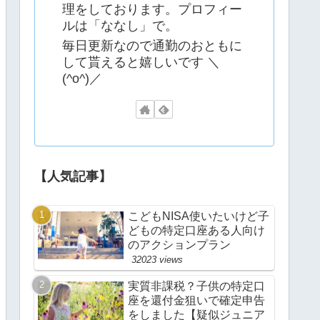
理をしております。プロフィー
ルは「ななし」で。
毎日更新なので通勤のおともに
して貰えると嬉しいです ＼
(^o^)／
【人気記事】
こどもNISA使いたいけど子
どもの特定口座ある人向け
のアクションプラン
32023 views
実質非課税？子供の特定口
座を還付金狙いで確定申告
をしました【疑似ジュニア