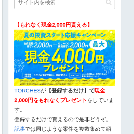
【もれなく現金2,000円貰える】
TORCHES
が
【登録するだけ】で
現金
2,000
円をもれなくプレゼント
をしていま
す。
登録するだけで貰えるので是非どうぞ。
記事
では同じような案件を複数集めて紹