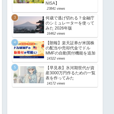
NISA】
23841 views
何歳で逃げ切れる？金融庁
のシミュレーターを使って
みた 2026年版
16462 views
【朗報】楽天証券が米国株
の配当や売却代金でドル
MMFの自動買付機能を追加
14322 views
【早見表】氷河期世代が資
産3000万円作るための一覧
表を作ってみた
14172 views