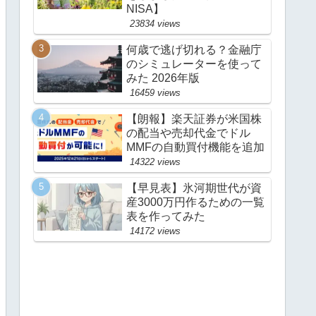
NISA】
23834 views
何歳で逃げ切れる？金融庁
のシミュレーターを使って
みた 2026年版
16459 views
【朗報】楽天証券が米国株
の配当や売却代金でドル
MMFの自動買付機能を追加
14322 views
【早見表】氷河期世代が資
産3000万円作るための一覧
表を作ってみた
14172 views