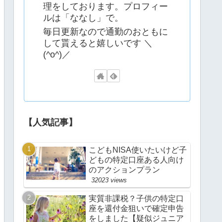
理をしております。プロフィー
ルは「ななし」で。
毎日更新なので通勤のおともに
して貰えると嬉しいです ＼
(^o^)／
【人気記事】
こどもNISA使いたいけど子
どもの特定口座ある人向け
のアクションプラン
32023 views
実質非課税？子供の特定口
座を還付金狙いで確定申告
をしました【疑似ジュニア