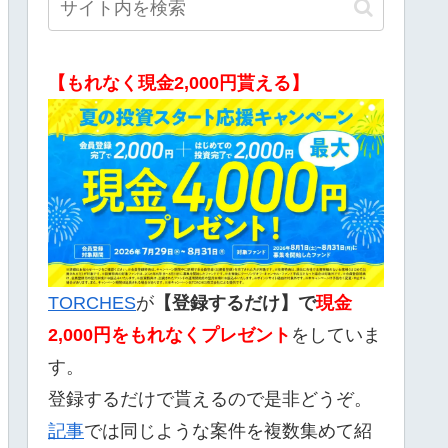
【もれなく現金2,000円貰える】
TORCHES
が
【登録するだけ】で
現金
2,000
円をもれなくプレゼント
をしていま
す。
登録するだけで貰えるので是非どうぞ。
記事
では同じような案件を複数集めて紹