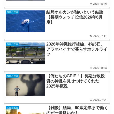
2026.06.29
結局オルカンが強いという結論
お金と投資
【長期ウォッチ投信2026年6月
度】
2026.07.11
2026年沖縄旅行後編、4泊5日、
お金と投資
アラマハイナで暮らすホテルライ
フ
2026.08.03
【俺たちのGPIF！】長期分散投
お金と投資
資の神髄を見せつけてくれた
2025年概況
2026.07.04
【雑談】結局、60歳定年まで働く
お金と投資
のが一番良いかも