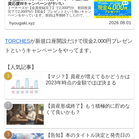
資応援Wキャンペーンがヤバい
トーチーズが【会員登録完了】で2,000円分、初回投資
完了で2,000円の【現金】プレゼントという熱いキャン
ペーンをやっています。前回は早期終了したので、使
える人はお早めにどうぞ。
2026.08.01
hyougaki.xyz
TORCHES
が新規口座開設だけで現金2,000円プレゼン
トというキャンペーンをやってます。
【人気記事】
【マジ？】資産が増えてるかどうかは
2023年時点の金額でほぼ決まる
【資産形成終了】もう積極的に貯めな
くて良いかも？
【告知】本のタイトル決定と発売日の